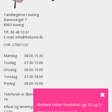
Tandlægerne i Auning
Banesvinget 7
8963 Auning
Tlf.:
86 48 10 61
E-mail:
info@frisksmil.dk
CVR: 27061125
Mandag
08.00-15.30
Tirsdag
07.30-15.00
Onsdag
08.00-15.00
Torsdag
07.30-18.00
Fredag
08.00-16.00
Telefonen er åben alle dage fra 8.15 til 15. Torsdag fra 8.15 til
16.
Klinikken holder ferielukket uge 30 og 31
Afbud og ændring af tider skal ske senest dagen før inden kl.
12.00